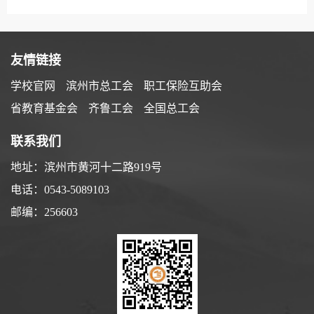
人员带领下，...
友情链接
学校官网
滨州市总工会
职工保险互助会
省教育基金会
齐鲁工会
全国总工会
联系我们
地址：滨州市黄河十二路919号
电话：0543-5089103
邮编：256603