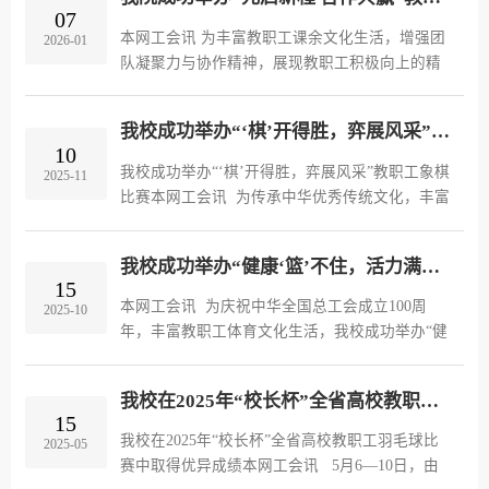
节日关怀中凝聚奋进力量。《...
07
本网工会讯 为丰富教职工课余文化生活，增强团
2026-01
队凝聚力与协作精神，展现教职工积极向上的精
神风貌，1月6日下午，我院“元启新程 合作共赢”
教职工拔河比赛在塑胶体育场成功举行。本次比
我校成功举办“‘棋’开得胜，弈展风采”教职工象棋比赛
赛吸引了来自各二级工会的3...
10
我校成功举办“‘棋’开得胜，弈展风采”教职工象棋
2025-11
比赛本网工会讯 为传承中华优秀传统文化，丰富
教职工业余生活，我校成功举办“‘棋’开得胜，弈
展风采”教职工象棋比赛，全校共36名象棋爱好者
我校成功举办“健康‘篮’不住，活力满校园”男教职工篮球比赛
踊跃报名参赛，...
15
本网工会讯 为庆祝中华全国总工会成立100周
2025-10
年，丰富教职工体育文化生活，我校成功举办“健
康‘篮’不住，活力满校园”男教职工篮球比赛。本
次赛事共全校12支代表队参赛，为师生呈现了一
我校在2025年“校长杯”全省高校教职工羽毛球比赛中取得优异成绩
场激情四溢、热力四射的篮...
15
我校在2025年“校长杯”全省高校教职工羽毛球比
2025-05
赛中取得优异成绩本网工会讯 5月6—10日，由