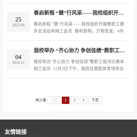
山东省教育工会委员会主办，山东农业工程学院
承办的“守护职工健康，共创美好未来”2025年“校
春启新程 “健”行风采——我校组织开展教职工健步走活动
长杯”全省高校教职工羽...
25
春启新程 “健”行风采——我校组织开展教职工健
2025-04
步走活动本网工会讯 春和景明，万物竞发。4月
22日下午，我校成功举办“春启新程，‘健’行风采”
教职工健步走活动。党委委员、滨州应用科技研
我校举办 “齐心协力 争创佳绩”教职工拔河比赛
究院院长胡洪涛，党...
04
我校举办“齐心协力 争创佳绩”教职工拔河比赛本
2024-12
网工会讯 12月3日下午，我校在塑胶体育场举办
“齐心协力 争创佳绩”教职工拔河比赛。经过激烈
角逐，行政组党委（院长）办公室代表队摘得桂
冠，荣获一等奖；学工处...
1
共21条
上页
2
3
下页
友情链接