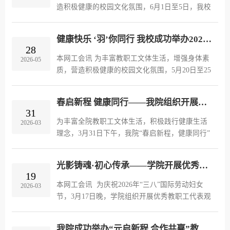
造积极健康的校园文化氛围，6月1日至5日，我校
2026年度“快乐匹克 健康伴行”教职工匹克球比赛
在风雨操场成功举办。本次比赛共吸引来自16个
健康快乐 ‘羽’你同行 我校成功举办2026年教职工羽毛球比赛
二级工会、59支代表队参赛...
28
本网工会讯 为丰富教职工文体生活，增强身体素
2026-05
质，营造积极健康的校园文化氛围，5月20日至25
日，我校2026年度“健康快乐‘羽’你同行”教职工羽
毛球比赛在风雨操场成功举办。本次比赛共吸引
春启新程 健康同行——我院组织开展教职工健步走活动
20支基层工会队伍、143...
31
为丰富全院教职工文体生活，积极践行健康生活
2026-03
理念，3月31日下午，我院“春启新程，健康同行”
教职工健步走活动圆满举行。党委副书记、院长
申保忠，党委委员、副院长术国强，工会主席王
光影铸魂·初心传承——学院开展优秀教职工观影活动
长坤及全院300余名教职工踊...
19
本网工会讯 为庆祝2026年“三八”国际劳动妇女
2026-03
节，3月17日晚，学院组织开展优秀教职工代表观
影活动，200余名教师观看了国家安全题材电影
《惊蛰无声》，在光影浸润中感受家国情怀，在
我院成功举办“元启新程 合作共赢”教职工拔河比赛