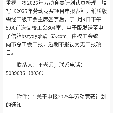
重视，将
202
5年劳动竞赛计划认真梳理，填
写
《
202
5
年劳动竞赛项目申报表》，
纸质版
需
经二级工会主席签字后，于
1
月
9
日下午
5:00
前送交
校
工会
80
4
室，电子版发送至电
子信箱
bzzyxygh@163.com。由
校
工会统一
向市总工会申报，
逾
期不报视为无申报项
目。
联系人：
王
老师
；
联系电话：
5089
036
（
8
036
）
附件：
1.
关于申报
2025年劳动竞赛计划
的通知