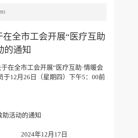
281
在全市工会开展“医疗互助
动的通知
关于在全市工会开展
“
医疗互助
·
情暖会
员于
12
月
26
日（星期四）下午
5
：
00
前
救助活动的通知
24
年
12
月
17
日