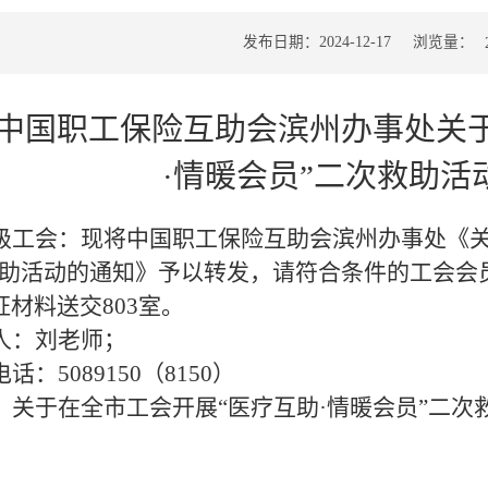
浏览量：
发布日期：2024-12-17
中国职工保险互助会滨州办事处关于
·情暖会员”二次救助活
级工会：现将中国职工保险互助会滨州办事处《
助活动的通知》予以转发，请符合条件的工会会
证材料送交
803
室。
人：刘老师；
电话：
5089150
（
8150
）
：关于在全市工会开展
“
医疗互助
·
情暖会员
”
二次
20