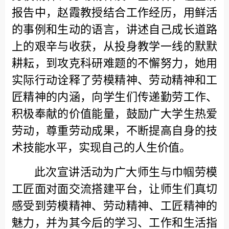
报告中，
赵霞教授结合工作经历，用鲜活
的事例和生动的语言，讲述自己成长道路
上的艰辛与收获，从投身教学一线的默默
耕耘，到攻克科研难题的不懈努力，她用
实际行动诠释了劳模精神
、
劳动精神和
工
匠精神的内涵
，
向学生们传递勤劳工作、
积极奉献的价值能量，鼓励广大学生热爱
劳动，尊重劳动成果，不断提高自身的技
术技能水平，实现自己的人生价值。
此次
宣讲
活动
为
广大师生与巾帼劳模
工匠面对面交流
搭建平台
，
让师生们
真切
感受到劳模精神、
劳动精神、
工匠精神的
魅力，
并
为
其
今后的学习、工作和生活指